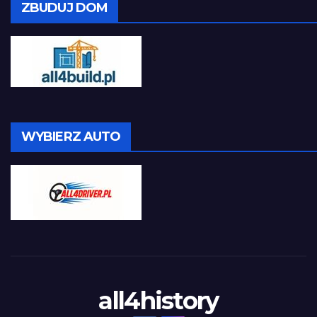
ZBUDUJ DOM
WYBIERZ AUTO
all4history