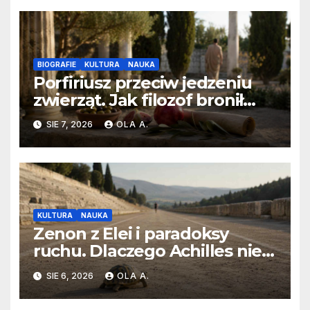
BIOGRAFIE
KULTURA
NAUKA
Porfiriusz przeciw jedzeniu
zwierząt. Jak filozof bronił
diety bez mięsa?
SIE 7, 2026
OLA A.
KULTURA
NAUKA
Zenon z Elei i paradoksy
ruchu. Dlaczego Achilles nie
dogania żółwia?
SIE 6, 2026
OLA A.