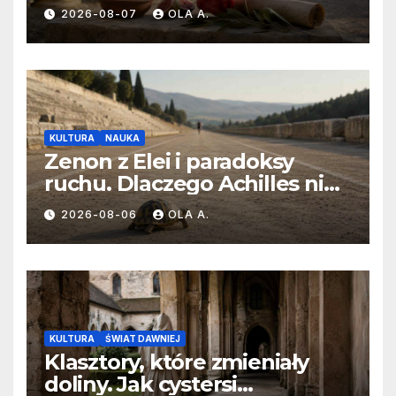
diety bez mięsa?
2026-08-07
OLA A.
KULTURA
NAUKA
Zenon z Elei i paradoksy
ruchu. Dlaczego Achilles nie
dogania żółwia?
2026-08-06
OLA A.
KULTURA
ŚWIAT DAWNIEJ
Klasztory, które zmieniały
doliny. Jak cystersi