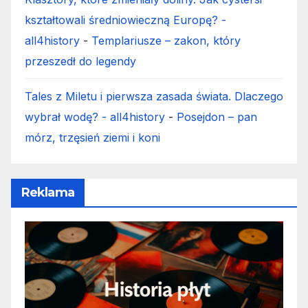
kształtowali średniowieczną Europę? -
all4history
-
Templariusze – zakon, który
przeszedł do legendy
Tales z Miletu i pierwsza zasada świata. Dlaczego
wybrał wodę? - all4history
-
Posejdon – pan
mórz, trzęsień ziemi i koni
Reklama