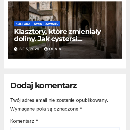
KULTURA
ŚWIAT DAWNIEJ
Klasztory, które zmieniały
doliny. Jak cystersi
kształtowali średniowieczną
SIE 5, 2026
OLA A.
Europę?
Dodaj komentarz
Twój adres email nie zostanie opublikowany.
Wymagane pola są oznaczone
*
Komentarz
*