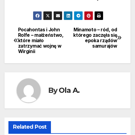
Pocahontas i John
Minamoto – ród, od
Nawigacja
Rolfe – małżeństwo,
którego zaczęła się
które miało
epoka rządów
wpisu
zatrzymać wojnę w
samurajów
Wirginii
By
Ola A.
Related Post