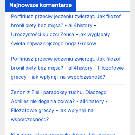
Najnowsze komentarze
Porfiriusz przeciw jedzeniu zwierząt. Jak filozof
bronił diety bez mięsa? - all4history
-
Uroczystości ku czci Zeusa – jak wyglądały
święta najważniejszego boga Greków
Porfiriusz przeciw jedzeniu zwierząt. Jak filozof
bronił diety bez mięsa? - all4history
-
Filozofowie
greccy – jak wpłynęli na współczesność?
Zenon z Elei i paradoksy ruchu. Dlaczego
Achilles nie dogania żółwia? - all4history
-
Filozofowie greccy – jak wpłynęli na
współczesność?
Klasztory, które zmieniały doliny. Jak cystersi