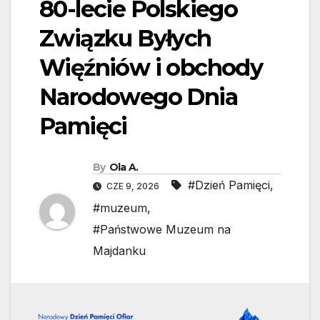
80-lecie Polskiego
Związku Byłych
Więźniów i obchody
Narodowego Dnia
Pamięci
By
Ola A.
#Dzień Pamięci
,
CZE 9, 2026
#muzeum
,
#Państwowe Muzeum na
Majdanku