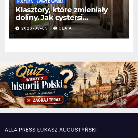
KULTURA
ŚWIAT DAWNIEJ
Klasztory, które zmieniały
doliny. Jak cystersi
kształtowali średniowieczną
2026-08-05
OLA A.
Europę?
ALL4 PRESS ŁUKASZ AUGUSTYŃSKI