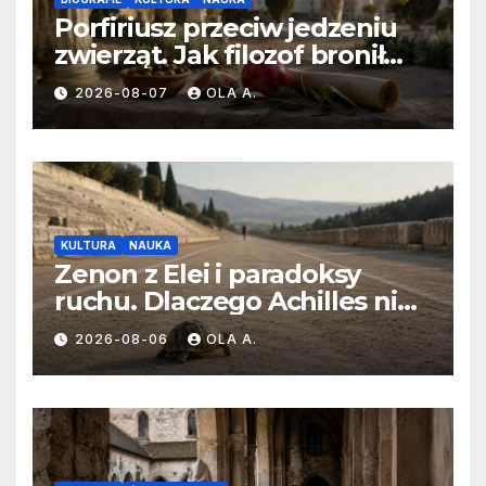
Porfiriusz przeciw jedzeniu
zwierząt. Jak filozof bronił
diety bez mięsa?
2026-08-07
OLA A.
KULTURA
NAUKA
Zenon z Elei i paradoksy
ruchu. Dlaczego Achilles nie
dogania żółwia?
2026-08-06
OLA A.