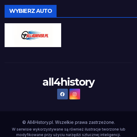
WYBIERZ AUTO
all4history