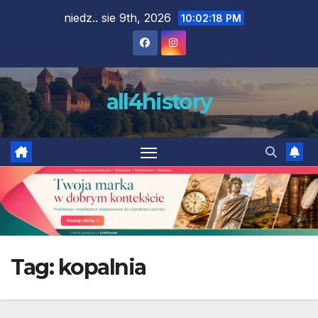
Skip
niedz.. sie 9th, 2026
10:02:19 PM
to
content
all4history
Tag:
kopalnia