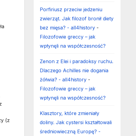
Porfiriusz przeciw jedzeniu
zwierząt. Jak filozof bronił diety
ła
bez mięsa? - all4history
-
Filozofowie greccy – jak
wpłynęli na współczesność?
Zenon z Elei i paradoksy ruchu.
Dlaczego Achilles nie dogania
żółwia? - all4history
-
Filozofowie greccy – jak
,
wpłynęli na współczesność?
z
Klasztory, które zmieniały
zy (z
doliny. Jak cystersi kształtowali
średniowieczną Europę? -