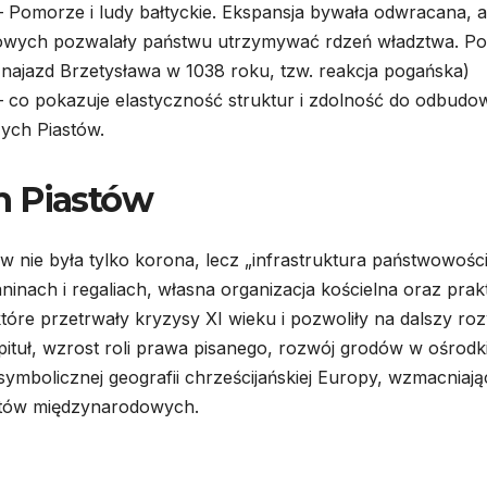
 Pomorze i ludy bałtyckie. Ekspansja bywała odwracana, a
dlowych pozwalały państwu utrzymywać rdzeń władztwa. Po
(najazd Brzetysława w 1038 roku, tzw. reakcja pogańska)
– co pokazuje elastyczność struktur i zdolność do odbudo
ych Piastów.
h Piastów
nie była tylko korona, lecz „infrastruktura państwowości
aninach i regaliach, własna organizacja kościelna oraz prak
óre przetrwały kryzysy XI wieku i pozwoliły na dalszy ro
 kapituł, wzrost roli prawa pisanego, rozwój grodów w ośrodk
 symbolicznej geografii chrześcijańskiej Europy, wzmacniają
taktów międzynarodowych.