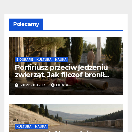
Polecamy
BIOGRAFIE
KULTURA
NAUKA
Porfiriusz przeciw jedzeniu
zwierząt. Jak filozof bronił
diety bez mięsa?
2026-08-07
OLA A.
KULTURA
NAUKA