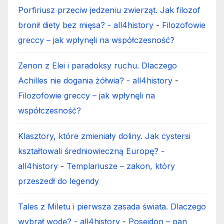
Porfiriusz przeciw jedzeniu zwierząt. Jak filozof
bronił diety bez mięsa? - all4history
-
Filozofowie
greccy – jak wpłynęli na współczesność?
Zenon z Elei i paradoksy ruchu. Dlaczego
Achilles nie dogania żółwia? - all4history
-
Filozofowie greccy – jak wpłynęli na
współczesność?
Klasztory, które zmieniały doliny. Jak cystersi
kształtowali średniowieczną Europę? -
all4history
-
Templariusze – zakon, który
przeszedł do legendy
Tales z Miletu i pierwsza zasada świata. Dlaczego
wybrał wodę? - all4history
-
Posejdon – pan