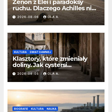
Zenon z Elei i paradoksy
ruchu. Dlaczego Achilles nie
dogania żółwia?
2026-08-06
OLA A.
KULTURA
ŚWIAT DAWNIEJ
Klasztory, które zmieniały
doliny. Jak cystersi
kształtowali średniowieczną
2026-08-05
OLA A.
Europę?
BIOGRAFIE
KULTURA
NAUKA