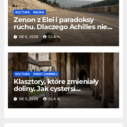
KULTURA
NAUKA
Zenon z Elei i paradoksy
ruchu. Dlaczego Achilles nie
dogania żółwia?
SIE 6, 2026
OLA A.
KULTURA
ŚWIAT DAWNIEJ
Klasztory, które zmieniały
doliny. Jak cystersi
kształtowali średniowieczną
SIE 5, 2026
OLA A.
Europę?