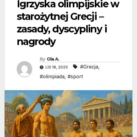
Igrzyska olimpijskie w
starożytnej Grecji –
zasady, dyscypliny i
nagrody
By
Ola A.
#Grecja
,
LIS 18, 2025
#olimpiada
,
#sport