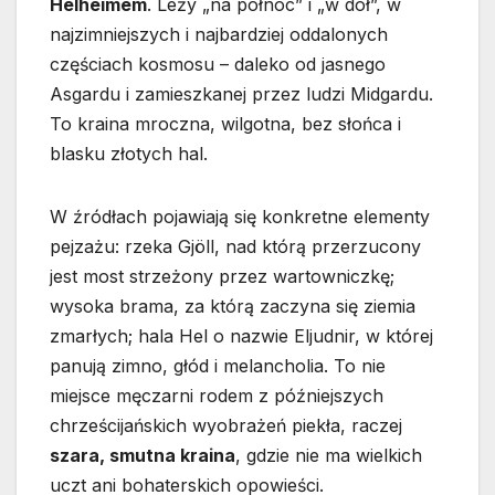
Helheimem
. Leży „na północ” i „w dół”, w
najzimniejszych i najbardziej oddalonych
częściach kosmosu – daleko od jasnego
Asgardu i zamieszkanej przez ludzi Midgardu.
To kraina mroczna, wilgotna, bez słońca i
blasku złotych hal.
W źródłach pojawiają się konkretne elementy
pejzażu: rzeka Gjöll, nad którą przerzucony
jest most strzeżony przez wartowniczkę;
wysoka brama, za którą zaczyna się ziemia
zmarłych; hala Hel o nazwie Eljudnir, w której
panują zimno, głód i melancholia. To nie
miejsce męczarni rodem z późniejszych
chrześcijańskich wyobrażeń piekła, raczej
szara, smutna kraina
, gdzie nie ma wielkich
uczt ani bohaterskich opowieści.