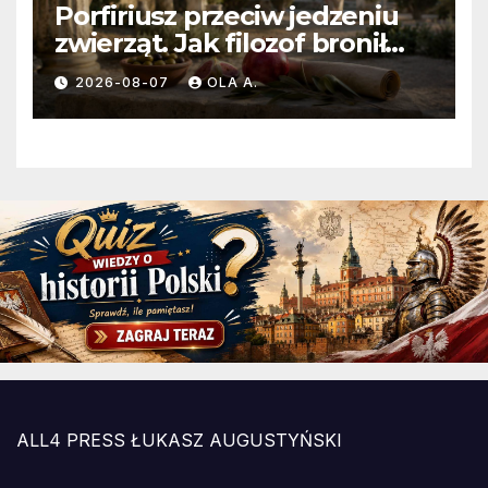
Porfiriusz przeciw jedzeniu
zwierząt. Jak filozof bronił
diety bez mięsa?
2026-08-07
OLA A.
ALL4 PRESS ŁUKASZ AUGUSTYŃSKI