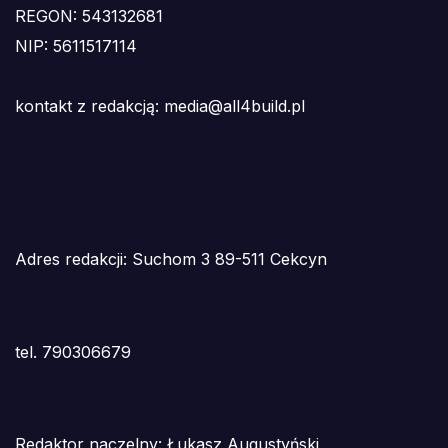
REGON: 543132681
NIP: 5611517114
kontakt z redakcją: media@all4build.pl
Adres redakcji: Suchom 3 89-511 Cekcyn
tel. 790306679
Redaktor naczelny: Łukasz Augustyński