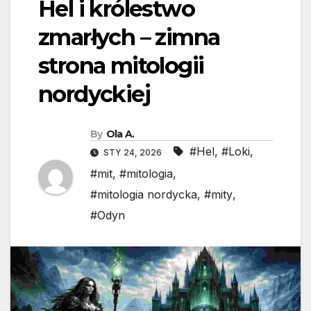
Hel i królestwo
zmarłych – zimna
strona mitologii
nordyckiej
By
Ola A.
#Hel
,
#Loki
,
STY 24, 2026
#mit
,
#mitologia
,
#mitologia nordycka
,
#mity
,
#Odyn