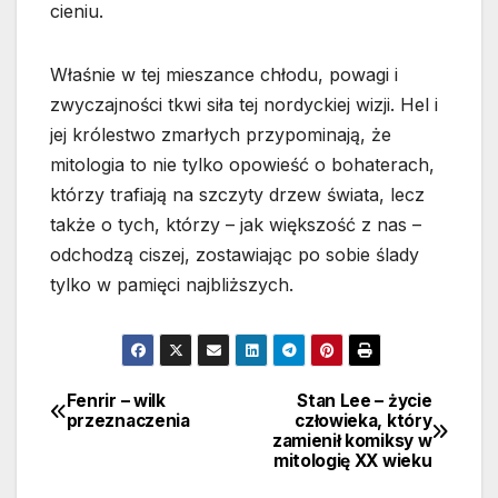
cieniu.
Właśnie w tej mieszance chłodu, powagi i
zwyczajności tkwi siła tej nordyckiej wizji. Hel i
jej królestwo zmarłych przypominają, że
mitologia to nie tylko opowieść o bohaterach,
którzy trafiają na szczyty drzew świata, lecz
także o tych, którzy – jak większość z nas –
odchodzą ciszej, zostawiając po sobie ślady
tylko w pamięci najbliższych.
Fenrir – wilk
Stan Lee – życie
Nawigacja
przeznaczenia
człowieka, który
zamienił komiksy w
wpisu
mitologię XX wieku