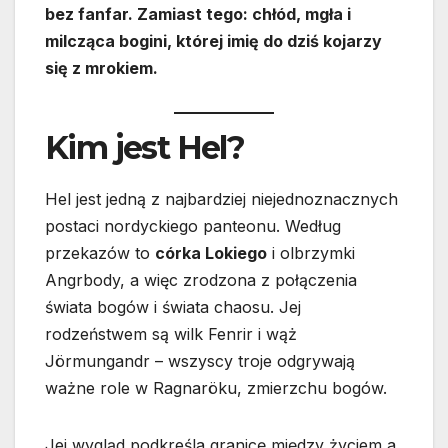
bez fanfar. Zamiast tego: chłód, mgła i
milcząca bogini, której imię do dziś kojarzy
się z mrokiem.
Kim jest Hel?
Hel jest jedną z najbardziej niejednoznacznych
postaci nordyckiego panteonu. Według
przekazów to
córka Lokiego
i olbrzymki
Angrbody, a więc zrodzona z połączenia
świata bogów i świata chaosu. Jej
rodzeństwem są wilk Fenrir i wąż
Jörmungandr – wszyscy troje odgrywają
ważne role w Ragnaröku, zmierzchu bogów.
Jej wygląd podkreśla granicę między życiem a