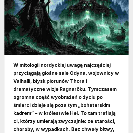
W mitologii nordyckiej uwagę najczęściej
przyciągają głośne sale Odyna, wojownicy w
Valhalli, błysk piorunów Thora i
dramatyczne wizje Ragnaröku. Tymczasem
ogromna część wyobrażeń o życiu po
śmierci dzieje się poza tym „bohaterskim
kadrem” – w królestwie Hel. To tam trafiają
ci, którzy umierają zwyczajnie: ze starości,
choroby, w wypadkach. Bez chwały bitwy,