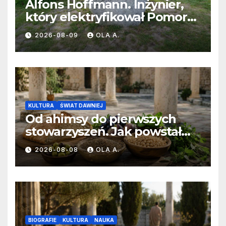
Alfons Hoffmann. Inżynier,
który elektryfikował Pomorze
i zmieniał II Rzeczpospolitą
2026-08-09
OLA A.
KULTURA
ŚWIAT DAWNIEJ
Od ahimsy do pierwszych
stowarzyszeń. Jak powstał
wegetarianizm?
2026-08-08
OLA A.
BIOGRAFIE
KULTURA
NAUKA