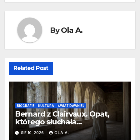
By
Ola A.
Related Post
BIOGRAFIE
KULTURA
ŚWIAT DAWNIEJ
Bernard z Clairvaux. Opat,
którego słuchała
średniowieczna Europa
SIE 10, 2026
OLA A.