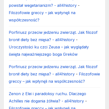
powstał wegetarianizm? - all4history
-
Filozofowie greccy – jak wpłynęli na
współczesność?
Porfiriusz przeciw jedzeniu zwierząt. Jak filozof
bronił diety bez mięsa? - all4history
-
Uroczystości ku czci Zeusa – jak wyglądały
święta najważniejszego boga Greków
Porfiriusz przeciw jedzeniu zwierząt. Jak filozof
bronił diety bez mięsa? - all4history
-
Filozofowie
greccy – jak wpłynęli na współczesność?
Zenon z Elei i paradoksy ruchu. Dlaczego
Achilles nie dogania żółwia? - all4history
-
Filozofowie greccy – jak wpłynęli na